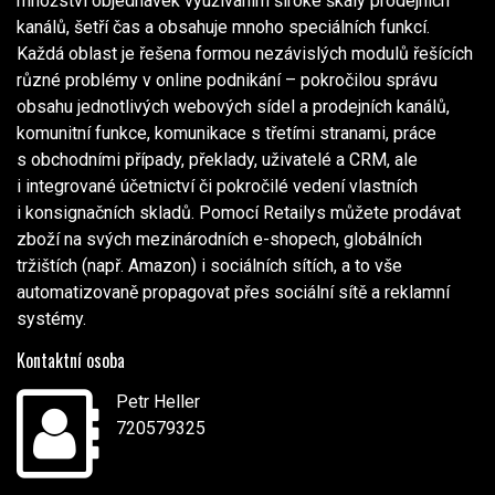
množství objednávek využíváním široké škály prodejních
kanálů, šetří čas a obsahuje mnoho speciálních funkcí.
Každá oblast je řešena formou nezávislých modulů řešících
různé problémy v online podnikání – pokročilou správu
obsahu jednotlivých webových sídel a prodejních kanálů,
komunitní funkce, komunikace s třetími stranami, práce
s obchodními případy, překlady, uživatelé a CRM, ale
i integrované účetnictví či pokročilé vedení vlastních
i konsignačních skladů. Pomocí Retailys můžete prodávat
zboží na svých mezinárodních e-shopech, globálních
tržištích (např. Amazon) i sociálních sítích, a to vše
automatizovaně propagovat přes sociální sítě a reklamní
systémy.
Kontaktní osoba
Petr Heller
720579325