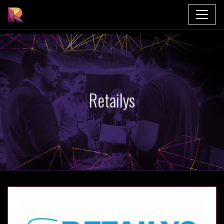
MENU
30. ledna 2020
Praha
Retailys